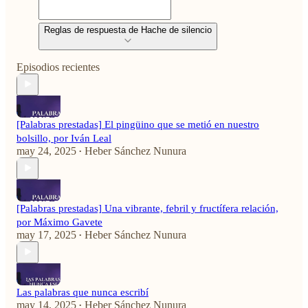
Reglas de respuesta de Hache de silencio
Episodios recientes
[Palabras prestadas] El pingüino que se metió en nuestro
bolsillo, por Iván Leal
may 24, 2025
Heber Sánchez Nunura
•
[Palabras prestadas] Una vibrante, febril y fructífera relación,
por Máximo Gavete
may 17, 2025
Heber Sánchez Nunura
•
Las palabras que nunca escribí
may 14, 2025
Heber Sánchez Nunura
•