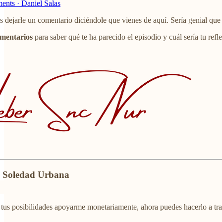
ments · Daniel Salas
es dejarle un comentario diciéndole que vienes de aquí. Sería genial que
omentarios
para saber qué te ha parecido el episodio y cuál sería tu ref
a Soledad Urbana
en tus posibilidades apoyarme monetariamente, ahora puedes hacerlo a t