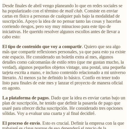
Desde finales de abril vengo planeando lo que en redes sociales se
ha popularizado con el término de
mail club
. Consiste en enviar
cartas en físico a personas de cualquier país bajo la modalidad de
suscripción. Apoyo la idea de no pensar tanto las cosas y hacerlas
corriendo riesgos, pero soy muy minucioso para este tipo de
iniciativas. He querido resolver algunos escollos antes de llevar a
cabo esto:
El tipo de contenido que voy a compartir
. Quiero que sea algo
más que compartir reflexiones personales, ya que para esto ya existe
este espacio. He considerado un boletín extra al mes, algunos
detalles como calcomanías de estilo retro (que me gustan mucho, la
verdad), algunos pequeños objetos vintage, una postal, una pequeña
tarjeta escrita a mano, e incluso contenido relacionado a mi universo
literario. Al menos ya he definido lo básico. Confío en tener todo
listo para finales de este mes y lanzar el proyecto de manera oficial
en agosto.
La plataforma de pagos
. Dado que la idea es enviar cartas bajo un
plan de suscripción, he tenido que definir la pasarela de pago que
usaré para ofrecer dicha suscripción. He considerado tres opciones
sólidas. Voy a evaluar una cuarta y al final decidiré.
El proceso de envío
. Esto es crucial. Definir la empresa con la que
trabajaré es clave porque de eso dependerá el precio de la