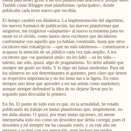
Tumblr como Blogger eran plataformas «principales», donde
publicaba cada texto nuevo que escribía.
El tiempo cambió esa dinámica. La implementación del algoritmo,
los nuevos formatos de publicación, las nuevas plataformas que
surgieron, me exigieron «adaptarme» al nuevo ecosistema para no
morir en el olvido, como tantos otros escritores que decidieron
conformarse con aquello que ya habían construido, hasta que otros
escritores más estratégicos —que no más talentosos— comenzaron a
acaparar la atención de un público cada vez más amplio. A los
escritores que «se quedaron atrás» no les faltó —ni les falta—
talento, tan sólo, quizá, algo de pragmatismo. Yo debo admitir que
siempre me gustó ser leído. Y lo digo sin falsas modestias. Para mí
los números no son determinantes ni garantes, pero claro que tienen
su respectiva importancia y no los tomo tan a la ligera. En estos
tiempos uno tiene que aprender a ser tan artista como marketero,
aunque siempre defenderé la idea de no dejarse llevar por lo
segundo para descuidar lo primero.
En fin. El punto de todo esto es que, en la actualidad, he estado
publicando mi trabajo en tantas plataformas que, simplemente, no
me daba abasto. O quizá, por tener tantas opciones, mi mente
interpretaba todo eso como un desorden que debía corregir, pues el
desorden a mí siempre me ha causado estrés, y en este año me
propuse a acabar con esa sensación, pues incluso me estaba