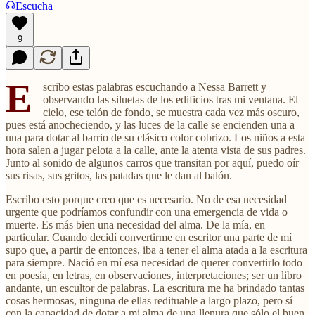
Escucha
9
E
scribo estas palabras escuchando a Nessa Barrett y
observando las siluetas de los edificios tras mi ventana. El
cielo, ese telón de fondo, se muestra cada vez más oscuro,
pues está anocheciendo, y las luces de la calle se encienden una a
una para dotar al barrio de su clásico color cobrizo. Los niños a esta
hora salen a jugar pelota a la calle, ante la atenta vista de sus padres.
Junto al sonido de algunos carros que transitan por aquí, puedo oír
sus risas, sus gritos, las patadas que le dan al balón.
Escribo esto porque creo que es necesario. No de esa necesidad
urgente que podríamos confundir con una emergencia de vida o
muerte. Es más bien una necesidad del alma. De la mía, en
particular. Cuando decidí convertirme en escritor una parte de mí
supo que, a partir de entonces, iba a tener el alma atada a la escritura
para siempre. Nació en mí esa necesidad de querer convertirlo todo
en poesía, en letras, en observaciones, interpretaciones; ser un libro
andante, un escultor de palabras. La escritura me ha brindado tantas
cosas hermosas, ninguna de ellas redituable a largo plazo, pero sí
con la capacidad de dotar a mi alma de una llenura que sólo el buen