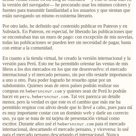
la versión del navegador— he procurado usar los mismos colores y
fuentes para transmitir familiaridad a los usuarios y que sientan que
están navegando un mismo ecosistema literario.
Por otro lado, he definido qué contenido publicar en Patreon y en
Substack. En Patreon, en especial, he liberado las publicaciones que
se encontraban tras un muro de pago: con excepción de mis novelas,
todas las publicaciones se pueden leer sin necesidad de pagar, basta
con entrar a la comunidad.
En cuanto a la tienda virtual, he creado la versión internacional y la
versión para Perú. Esto me ha permitido orientar las ventas de mis
libros a los dos mercados en los que me desenvuelvo: el mercado
internacional y el mercado peruano, sin por ello restarle importancia
a uno u otro. Para poder lograrlo he resuelto optar por un
subdominio. Quienes sean de otros países podrán realizar sus
compras en
y quienes sean de Perú lo podrán
hebersncnur.com
hacer en
. Tal vez parezca un detalle
peru.hebersncnur.com
menor, pero la verdad es que este es el cambio que más me ha
permitido respirar con alivio desde que lo llevé a cabo, pues para mí
es muy importante contar con un dominio web y darle un correcto
uso, ya que se trata de mi tarjeta de presentación virtual como
escritor. Durante años usé el
para el mercado
hebersncnur.com
internacional, descartando el mercado peruano, y viceversa: lo usé
para el mercado peruano descartando el internacional. Nunca