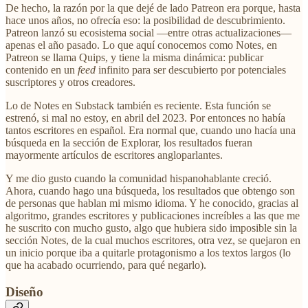
De hecho, la razón por la que dejé de lado Patreon era porque, hasta
hace unos años, no ofrecía eso: la posibilidad de descubrimiento.
Patreon lanzó su ecosistema social —entre otras actualizaciones—
apenas el año pasado. Lo que aquí conocemos como Notes, en
Patreon se llama Quips, y tiene la misma dinámica: publicar
contenido en un
feed
infinito para ser descubierto por potenciales
suscriptores y otros creadores.
Lo de Notes en Substack también es reciente. Esta función se
estrenó, si mal no estoy, en abril del 2023. Por entonces no había
tantos escritores en español. Era normal que, cuando uno hacía una
búsqueda en la sección de Explorar, los resultados fueran
mayormente artículos de escritores angloparlantes.
Y me dio gusto cuando la comunidad hispanohablante creció.
Ahora, cuando hago una búsqueda, los resultados que obtengo son
de personas que hablan mi mismo idioma. Y he conocido, gracias al
algoritmo, grandes escritores y publicaciones increíbles a las que me
he suscrito con mucho gusto, algo que hubiera sido imposible sin la
sección Notes, de la cual muchos escritores, otra vez, se quejaron en
un inicio porque iba a quitarle protagonismo a los textos largos (lo
que ha acabado ocurriendo, para qué negarlo).
Diseño