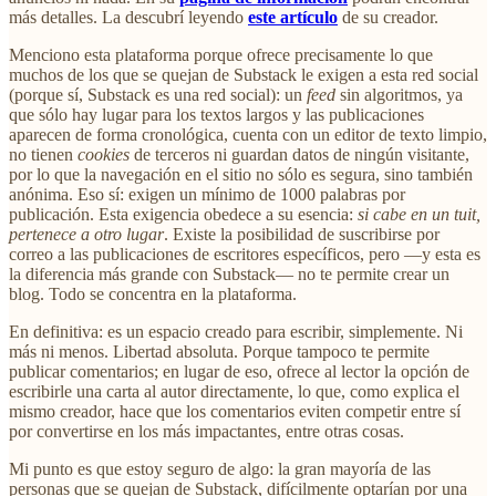
más detalles. La descubrí leyendo
este artículo
de su creador.
Menciono esta plataforma porque ofrece precisamente lo que
muchos de los que se quejan de Substack le exigen a esta red social
(porque sí, Substack es una red social): un
feed
sin algoritmos, ya
que sólo hay lugar para los textos largos y las publicaciones
aparecen de forma cronológica, cuenta con un editor de texto limpio,
no tienen
cookies
de terceros ni guardan datos de ningún visitante,
por lo que la navegación en el sitio no sólo es segura, sino también
anónima. Eso sí: exigen un mínimo de 1000 palabras por
publicación. Esta exigencia obedece a su esencia:
si cabe en un tuit,
pertenece a otro lugar
. Existe la posibilidad de suscribirse por
correo a las publicaciones de escritores específicos, pero —y esta es
la diferencia más grande con Substack— no te permite crear un
blog. Todo se concentra en la plataforma.
En definitiva: es un espacio creado para escribir, simplemente. Ni
más ni menos. Libertad absoluta. Porque tampoco te permite
publicar comentarios; en lugar de eso, ofrece al lector la opción de
escribirle una carta al autor directamente, lo que, como explica el
mismo creador, hace que los comentarios eviten competir entre sí
por convertirse en los más impactantes, entre otras cosas.
Mi punto es que estoy seguro de algo: la gran mayoría de las
personas que se quejan de Substack, difícilmente optarían por una