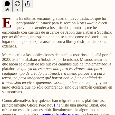
26
7
E
n las últimas semanas, gracias al nuevo traductor que ha
incorporado Substack para la sección Notes —que dicen
que van a extender a los artículos pronto—, me he
encontrado con cuentas de usuarios de Japón que alaban a Substack
por ser diferente, un espacio que no se siente como red social, un
lugar donde poder expresarse de forma libre y disfrutar de textos
extensos.
Me recuerda a las publicaciones de muchos usuarios que, allá por el
2023, 2024, alababan a Substack por lo mismo. Mismos usuarios
que ahora se quejan de los nuevos cambios que ha implementado la
plataforma:
que ya no está pensado para escritores, sino para
cualquier tipo de creador; Substack era bueno porque era para
textos, no para imágenes; qué horror con la funcionalidad de
transmisión en vivo: queremos escribir, no hacer
streaming, y un
largo etcétera que no sólo comprendo, sino que también compartí en
su momento.
Como alternativa, hay quienes han migrado a otras plataformas,
principalmente Ghost. Pero hoy
1
he visto una nueva: Tuhat, que
ofrece un espacio para escribir, literalmente, sin algoritmos ni
anuncios ni nada. En su
página de información
podrán encontrar