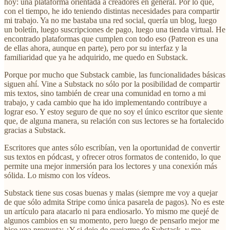
hoy: una plataforma orientada a creadores en general. Por lo que,
con el tiempo, he ido teniendo distintas necesidades para compartir
mi trabajo. Ya no me bastaba una red social, quería un blog, luego
un boletín, luego suscripciones de pago, luego una tienda virtual. He
encontrado plataformas que cumplen con todo eso (Patreon es una
de ellas ahora, aunque en parte), pero por su interfaz y la
familiaridad que ya he adquirido, me quedo en Substack.
Porque por mucho que Substack cambie, las funcionalidades básicas
siguen ahí. Vine a Substack no sólo por la posibilidad de compartir
mis textos, sino también de crear una comunidad en torno a mi
trabajo, y cada cambio que ha ido implementando contribuye a
lograr eso. Y estoy seguro de que no soy el único escritor que siente
que, de alguna manera, su relación con sus lectores se ha fortalecido
gracias a Substack.
Escritores que antes sólo escribían, ven la oportunidad de convertir
sus textos en pódcast, y ofrecer otros formatos de contenido, lo que
permite una mejor inmersión para los lectores y una conexión más
sólida. Lo mismo con los vídeos.
Substack tiene sus cosas buenas y malas (siempre me voy a quejar
de que sólo admita Stripe como única pasarela de pagos). No es este
un artículo para atacarlo ni para endiosarlo. Yo mismo me quejé de
algunos cambios en su momento, pero luego de pensarlo mejor me
hice una pregunta: ¿Y si dejo de quejarme de Substack, y me