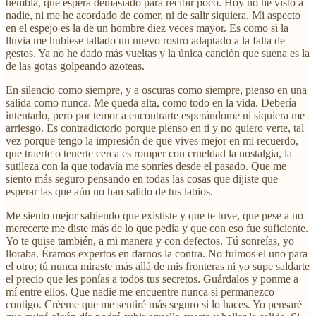
tiembla, que espera demasiado para recibir poco. Hoy no he visto a
nadie, ni me he acordado de comer, ni de salir siquiera. Mi aspecto
en el espejo es la de un hombre diez veces mayor. Es como si la
lluvia me hubiese tallado un nuevo rostro adaptado a la falta de
gestos. Ya no he dado más vueltas y la única canción que suena es la
de las gotas golpeando azoteas.
En silencio como siempre, y a oscuras como siempre, pienso en una
salida como nunca. Me queda alta, como todo en la vida. Debería
intentarlo, pero por temor a encontrarte esperándome ni siquiera me
arriesgo. Es contradictorio porque pienso en ti y no quiero verte, tal
vez porque tengo la impresión de que vives mejor en mi recuerdo,
que traerte o tenerte cerca es romper con crueldad la nostalgia, la
sutileza con la que todavía me sonríes desde el pasado. Que me
siento más seguro pensando en todas las cosas que dijiste que
esperar las que aún no han salido de tus labios.
Me siento mejor sabiendo que exististe y que te tuve, que pese a no
merecerte me diste más de lo que pedía y que con eso fue suficiente.
Yo te quise también, a mi manera y con defectos. Tú sonreías, yo
lloraba. Éramos expertos en darnos la contra. No fuimos el uno para
el otro; tú nunca miraste más allá de mis fronteras ni yo supe saldarte
el precio que les ponías a todos tus secretos. Guárdalos y ponme a
mí entre ellos. Que nadie me encuentre nunca si permanezco
contigo. Créeme que me sentiré más seguro si lo haces. Yo pensaré