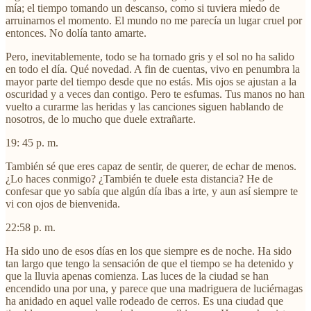
mía; el tiempo tomando un descanso, como si tuviera miedo de
arruinarnos el momento. El mundo no me parecía un lugar cruel por
entonces. No dolía tanto amarte.
Pero, inevitablemente, todo se ha tornado gris y el sol no ha salido
en todo el día. Qué novedad. A fin de cuentas, vivo en penumbra la
mayor parte del tiempo desde que no estás. Mis ojos se ajustan a la
oscuridad y a veces dan contigo. Pero te esfumas. Tus manos no han
vuelto a curarme las heridas y las canciones siguen hablando de
nosotros, de lo mucho que duele extrañarte.
19: 45 p. m.
También sé que eres capaz de sentir, de querer, de echar de menos.
¿Lo haces conmigo? ¿También te duele esta distancia? He de
confesar que yo sabía que algún día ibas a irte, y aun así siempre te
vi con ojos de bienvenida.
22:58 p. m.
Ha sido uno de esos días en los que siempre es de noche. Ha sido
tan largo que tengo la sensación de que el tiempo se ha detenido y
que la lluvia apenas comienza. Las luces de la ciudad se han
encendido una por una, y parece que una madriguera de luciérnagas
ha anidado en aquel valle rodeado de cerros. Es una ciudad que