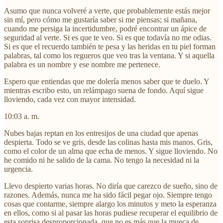
Asumo que nunca volveré a verte, que probablemente estás mejor
sin mí, pero cómo me gustaría saber si me piensas; si mañana,
cuando me persiga la incertidumbre, podré encontrar un ápice de
seguridad al verte. Si es que te veo. Si es que todavía no me odias.
Si es que el recuerdo también te pesa y las heridas en tu piel forman
palabras, tal como los regueros que veo tras la ventana. Y si aquella
palabra es un nombre y ese nombre me pertenece.
Espero que entiendas que me dolería menos saber que te duelo. Y
mientras escribo esto, un relámpago suena de fondo. Aquí sigue
lloviendo, cada vez con mayor intensidad.
10:03 a. m.
Nubes bajas reptan en los entresijos de una ciudad que apenas
despierta. Todo se ve gris, desde las colinas hasta mis manos. Gris,
como el color de un alma que echa de menos. Y sigue lloviendo. No
he comido ni he salido de la cama. No tengo la necesidad ni la
urgencia.
Llevo despierto varias horas. No diría que carezco de sueño, sino de
razones. Además, nunca me ha sido fácil pegar ojo. Siempre tengo
cosas que contarme, siempre alargo los minutos y meto la esperanza
en ellos, como si al pasar las horas pudiese recuperar el equilibrio de
esta sonrisa desproporcionada, que no es más que la mueca de