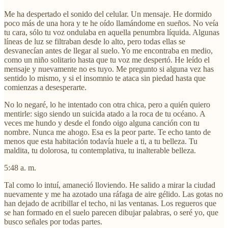
Me ha despertado el sonido del celular. Un mensaje. He dormido
poco más de una hora y te he oído llamándome en sueños. No veía
tu cara, sólo tu voz ondulaba en aquella penumbra líquida. Algunas
líneas de luz se filtraban desde lo alto, pero todas ellas se
desvanecían antes de llegar al suelo. Yo me encontraba en medio,
como un niño solitario hasta que tu voz me despertó. He leído el
mensaje y nuevamente no es tuyo. Me pregunto si alguna vez has
sentido lo mismo, y si el insomnio te ataca sin piedad hasta que
comienzas a desesperarte.
No lo negaré, lo he intentado con otra chica, pero a quién quiero
mentirle: sigo siendo un suicida atado a la roca de tu océano. A
veces me hundo y desde el fondo oigo alguna canción con tu
nombre. Nunca me ahogo. Esa es la peor parte. Te echo tanto de
menos que esta habitación todavía huele a ti, a tu belleza. Tu
maldita, tu dolorosa, tu contemplativa, tu inalterable belleza.
5:48 a. m.
Tal como lo intuí, amaneció lloviendo. He salido a mirar la ciudad
nuevamente y me ha azotado una ráfaga de aire gélido. Las gotas no
han dejado de acribillar el techo, ni las ventanas. Los regueros que
se han formado en el suelo parecen dibujar palabras, o seré yo, que
busco señales por todas partes.