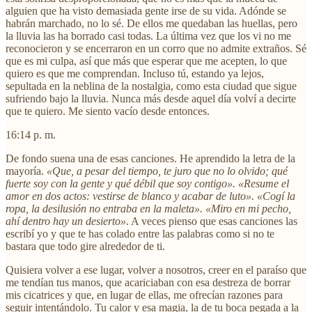
alguien que ha visto demasiada gente irse de su vida. Adónde se
habrán marchado, no lo sé. De ellos me quedaban las huellas, pero
la lluvia las ha borrado casi todas. La última vez que los vi no me
reconocieron y se encerraron en un corro que no admite extraños. Sé
que es mi culpa, así que más que esperar que me acepten, lo que
quiero es que me comprendan. Incluso tú, estando ya lejos,
sepultada en la neblina de la nostalgia, como esta ciudad que sigue
sufriendo bajo la lluvia. Nunca más desde aquel día volví a decirte
que te quiero. Me siento vacío desde entonces.
16:14 p. m.
De fondo suena una de esas canciones. He aprendido la letra de la
mayoría.
«Que, a pesar del tiempo, te juro que no lo olvido; qué
fuerte soy con la gente y qué débil que soy contigo». «Resume el
amor en dos actos: vestirse de blanco y acabar de luto». «Cogí la
ropa, la desilusión no entraba en la maleta». «Miro en mi pecho,
ahí dentro hay un desierto»
. A veces pienso que esas canciones las
escribí yo y que te has colado entre las palabras como si no te
bastara que todo gire alrededor de ti.
Quisiera volver a ese lugar, volver a nosotros, creer en el paraíso que
me tendían tus manos, que acariciaban con esa destreza de borrar
mis cicatrices y que, en lugar de ellas, me ofrecían razones para
seguir intentándolo. Tu calor y esa magia, la de tu boca pegada a la