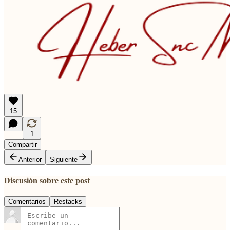
15
1
Compartir
Anterior
Siguiente
Discusión sobre este post
Comentarios
Restacks