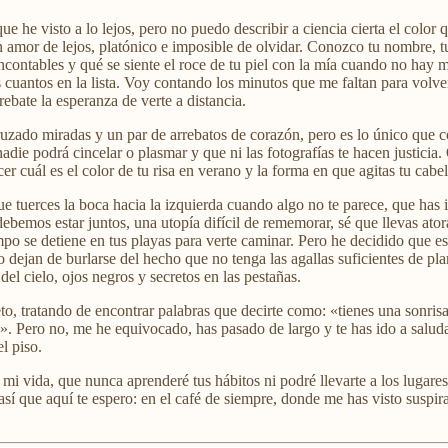
que he visto a lo lejos, pero no puedo describir a ciencia cierta el col
un amor de lejos, platónico e imposible de olvidar. Conozco tu nombre, t
ncontables y qué se siente el roce de tu piel con la mía cuando no hay m
cuantos en la lista. Voy contando los minutos que me faltan para volver 
ebate la esperanza de verte a distancia.
ruzado miradas y un par de arrebatos de corazón, pero es lo único que con
e nadie podrá cincelar o plasmar y que ni las fotografías te hacen justic
 cuál es el color de tu risa en verano y la forma en que agitas tu cabe
 tuerces la boca hacia la izquierda cuando algo no te parece, que has 
bemos estar juntos, una utopía difícil de rememorar, sé que llevas ator
mpo se detiene en tus playas para verte caminar. Pero he decidido que es 
 dejan de burlarse del hecho que no tenga las agallas suficientes de pla
 del cielo, ojos negros y secretos en las pestañas.
o, tratando de encontrar palabras que decirte como: «tienes una sonrisa
a». Pero no, me he equivocado, has pasado de largo y te has ido a saluda
l piso.
mi vida, que nunca aprenderé tus hábitos ni podré llevarte a los lugares
 así que aquí te espero: en el café de siempre, donde me has visto suspi