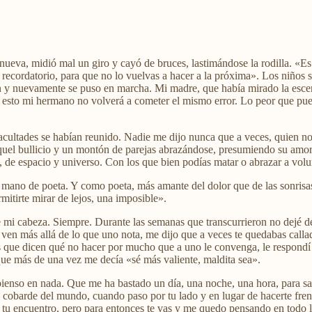
ueva, midió mal un giro y cayó de bruces, lastimándose la rodilla. «Es
 recordatorio, para que no lo vuelvas a hacer a la próxima». Los niños s
ón y nuevamente se puso en marcha. Mi madre, que había mirado la esce
 esto mi hermano no volverá a cometer el mismo error. Lo peor que puede
facultades se habían reunido. Nadie me dijo nunca que a veces, quien no
uel bullicio y un montón de parejas abrazándose, presumiendo su amor a
o, de espacio y universo. Con los que bien podías matar o abrazar a volu
mano de poeta. Y como poeta, más amante del dolor que de las sonrisas
mitirte mirar de lejos, una imposible».
 mi cabeza. Siempre. Durante las semanas que transcurrieron no dejé de
ven más allá de lo que uno nota, me dijo que a veces te quedabas callada
 que dicen qué no hacer por mucho que a uno le convenga, le respondí 
 que más de una vez me decía «sé más valiente, maldita sea».
ienso en nada. Que me ha bastado un día, una noche, una hora, para sab
 cobarde del mundo, cuando paso por tu lado y en lugar de hacerte frent
tu encuentro, pero para entonces te vas y me quedo pensando en todo lo