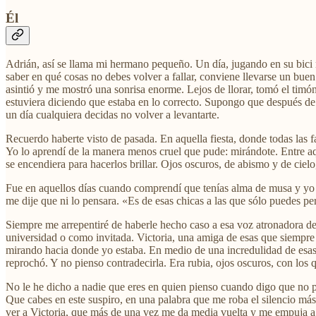
Él
Adrián, así se llama mi hermano pequeño. Un día, jugando en su bici n
saber en qué cosas no debes volver a fallar, conviene llevarse un buen
asintió y me mostró una sonrisa enorme. Lejos de llorar, tomó el tim
estuviera diciendo que estaba en lo correcto. Supongo que después de
un día cualquiera decidas no volver a levantarte.
Recuerdo haberte visto de pasada. En aquella fiesta, donde todas las 
Yo lo aprendí de la manera menos cruel que pude: mirándote. Entre aq
se encendiera para hacerlos brillar. Ojos oscuros, de abismo y de ciel
Fue en aquellos días cuando comprendí que tenías alma de musa y yo 
me dije que ni lo pensara. «Es de esas chicas a las que sólo puedes per
Siempre me arrepentiré de haberle hecho caso a esa voz atronadora de
universidad o como invitada. Victoria, una amiga de esas que siempre 
mirando hacia donde yo estaba. En medio de una incredulidad de esas
reprochó. Y no pienso contradecirla. Era rubia, ojos oscuros, con los
No le he dicho a nadie que eres en quien pienso cuando digo que no p
Que cabes en este suspiro, en una palabra que me roba el silencio más
ver a Victoria, que más de una vez me da media vuelta y me empuja a 