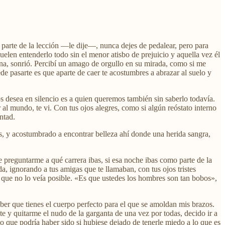
 parte de la lección —le dije—, nunca dejes de pedalear, pero para
uelen entenderlo todo sin el menor atisbo de prejuicio y aquella vez él
na, sonrió. Percibí un amago de orgullo en su mirada, como si me
 pasarte es que aparte de caer te acostumbres a abrazar al suelo y
s desea en silencio es a quien queremos también sin saberlo todavía.
l mundo, te vi. Con tus ojos alegres, como si algún reóstato interno
ntad.
, y acostumbrado a encontrar belleza ahí donde una herida sangra,
 preguntarme a qué carrera ibas, si esa noche ibas como parte de la
, ignorando a tus amigas que te llamaban, con tus ojos tristes
que no lo veía posible. «Es que ustedes los hombres son tan bobos»,
er que tienes el cuerpo perfecto para el que se amoldan mis brazos.
e y quitarme el nudo de la garganta de una vez por todas, decido ir a
 que podría haber sido si hubiese dejado de tenerle miedo a lo que es