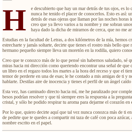
H
e descubierto que hay un mar detrás de tus ojos, es lo 
nunca he tenido el placer de conocerlos. Esto es así: 
detrás de esas ojeras que llaman por las noches horas i
creo que ya llevo varios a tu nombre y me sobran unos 
haya dado la dicha de mirarnos de cerca, que no me arr
Estudias en la facultad de Letras, a dos kilómetros de la mía, hemos c
estrecharte y jamás soltarte, decirte que tienes el rostro más bello qu
hermano pequeño siempre lleva un moretón en la rodilla, quiero conocer
Creo que te conozco más de lo que pensé sin habernos saludado, sé que
miras hacia mi dirección como queriendo encontrar una señal de que de
un libro en el regazo todos los martes a la hora del receso y que el tie
temor de perderte en una de esas; le he contado a mis amigas de ti y no
hablarte. Destilas aire de inocencia y tienes el perfil de un ángel caído
Esta vez, has caminado directo hacia mí, me he paralizado por complet
besos podrían resolver y que tú siempre eres la respuesta a la pregunt
cristal, y sólo he podido respirar tu aroma para dejarme el corazón en e
Por lo que, quiero decirte aquí que tal vez nunca conozca más de ti en 
de pedirte que te quedes a compartir mi taza de café con poca azúcar,
nombre escrito en el papel.