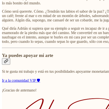
lo más bonito del mundo.
Cómo será quererte. Cómo. ¿Tendrán tus labios el sabor de la paz? ¿T
un café; frente al mar o en mitad de un montón de árboles, saboreando
alguien. Algún día, supongo, me cansaré de ser un cobarde, me la juga
Qué diría Adrián si supiera que su ejemplo a seguir es incapaz de ir 
enamorado de la piedra más que del camino. Me convertiré en un barc
naufragar en el intento, aunque te burles en mi cara por ser un compl
todo, pero cuando lo sepas, cuando sepas lo que guardo, sólo con eso,
Ya puedes apoyar mi arte
Si te gusta mi trabajo y está en tus posibilidades apoyarme monetaria
Ir a la comunidad VIP 🛡️
¡Gracias de antemano!