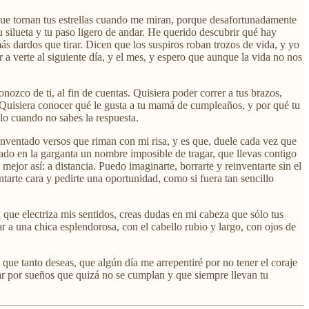
or que tornan tus estrellas cuando me miran, porque desafortunadamente
u silueta y tu paso ligero de andar. He querido descubrir qué hay
ás dardos que tirar. Dicen que los suspiros roban trozos de vida, y yo
a verte al siguiente día, y el mes, y espero que aunque la vida no nos
ozco de ti, al fin de cuentas. Quisiera poder correr a tus brazos,
ia. Quisiera conocer qué le gusta a tu mamá de cumpleaños, y por qué tu
llo cuando no sabes la respuesta.
inventado versos que riman con mi risa, y es que, duele cada vez que
ado en la garganta un nombre imposible de tragar, que llevas contigo
mejor así: a distancia. Puedo imaginarte, borrarte y reinventarte sin el
ntarte cara y pedirte una oportunidad, como si fuera tan sencillo
 que electriza mis sentidos, creas dudas en mi cabeza que sólo tus
r a una chica esplendorosa, con el cabello rubio y largo, con ojos de
 que tanto deseas, que algún día me arrepentiré por no tener el coraje
rar por sueños que quizá no se cumplan y que siempre llevan tu