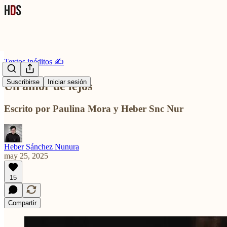
Textos inéditos ✍️
Suscribirse
Iniciar sesión
Un amor de lejos
Escrito por Paulina Mora y Heber Snc Nur
Heber Sánchez Nunura
may 25, 2025
15
Compartir