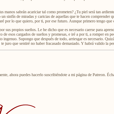
us manos sabrán acariciar tal como prometen? ¿Tu piel será tan ardient
 un sinfín de miradas y caricias de aquellas que te hacen comprender qu
ré por lo que quiero, por ti, por ese futuro. Aunque primero tengo que 
a por sus propios sueños. Le he dicho que es necesario caerse para apren
o de esos cargados de sueños y promesas, e iré a por ti, a romper en p
eto ingenuo. Supongo que después de todo, arriesgar es necesario. Quiz
 te juro que sentiré no haber fracasado demasiado. Y habrá valido la pe
mente, ahora puedes hacerlo suscribiéndote a mi página de Patreon. Échal