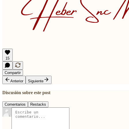
15
Compartir
Anterior
Siguiente
Discusión sobre este post
Comentarios
Restacks