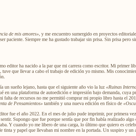
ncia de mis amores»
, y me encuentro sumergido en proyectos editoriales
e ser paciente. Siempre me ha gustado trabajar sin prisa. Sin prisa pero s
 editor ha nacido a la par que mi carrera como escritor. Mi primer li
te, tuve que llevar a cabo el trabajo de edición yo mismo. Mis conocimi
ón.
ecía un sueño lejano, hasta que el siguiente año vio la luz
«Ruinas Intern
ué en una plataforma de autoedición e impresión bajo demanda, cuya pr
mi falta de recursos no me permitió comprar mi propio libro hasta el 201
nta de Pensamientos»
también y una nueva edición en físico de
«Oscur
tor fue el año 2022. En el mes de julio pude imprimir, por primera vez e
sentir. Supongo que fue porque sentía que por fin había realizado algo
ba. Y cuando yo me libero de una carga, lo último que quiero es celebra
s de tinta y papel que llevaban mi nombre en la portada. Un suspiro y u