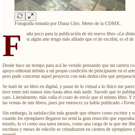
Fotografía tomada por Diana Glez. Metro de la CDMX.
F
alta poco para la publicación de mi nuevo libro
«La dista
si algún arte tengo más afilado que el de escribir, es el d
Desde hace un tiempo para acá he venido pensando que mi carrera como
apoyo editorial debido a mi propia condición de principiante en el ar
pero pude concretar aquel proyecto con más deducción que preparaci
Se trató de un libro en digital, y pasar de lo virtual a lo físico me par
tuve entre mis manos sino hasta años más tarde. Sucede que lo publiq
caro. Literalmente, más valía el costo de envío que el mismo libro. Y 
las ventas de mis libros, pues por entonces ya había publicado
«Torme
Sin embargo, la satisfacción más grande que obtuve como escritor y edi
cuando los ejemplares llegaron no sentí la gran emoción que esperaba 
triunfo, lo vi como una tarea menos, como una carga de la que me libra
escritura y meses de edición se cristalizaron en cientos de ejemplare
permití.