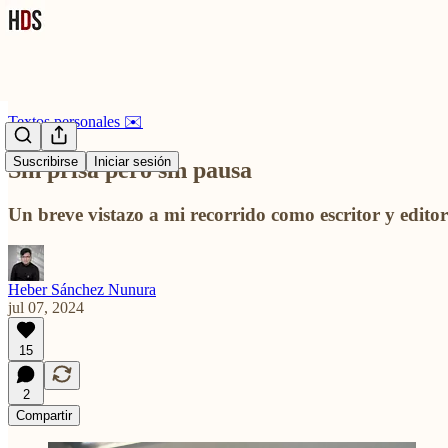
Textos personales ✉️
Suscribirse
Iniciar sesión
Sin prisa pero sin pausa
Un breve vistazo a mi recorrido como escritor y editor
Heber Sánchez Nunura
jul 07, 2024
15
2
Compartir