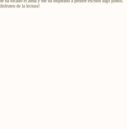
 ha tocado el alma y me ha inspirado a pedirle escribir algo juntos.
isfruten de la lectura!