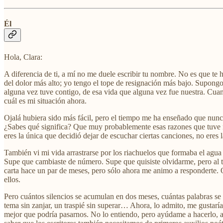
Él
Hola, Clara:
A diferencia de ti, a mí no me duele escribir tu nombre. No es que te
del dolor más alto; yo tengo el tope de resignación más bajo. Supong
alguna vez tuve contigo, de esa vida que alguna vez fue nuestra. Cuand
cuál es mi situación ahora.
Ojalá hubiera sido más fácil, pero el tiempo me ha enseñado que nunc
¿Sabes qué significa? Que muy probablemente esas razones que tuve ni 
eres la única que decidió dejar de escuchar ciertas canciones, no eres
También vi mi vida arrastrarse por los riachuelos que formaba el agua 
Supe que cambiaste de número. Supe que quisiste olvidarme, pero al t
carta hace un par de meses, pero sólo ahora me animo a responderte. 
ellos.
Pero cuántos silencios se acumulan en dos meses, cuántas palabras se 
tema sin zanjar, un traspié sin superar… Ahora, lo admito, me gustaría
mejor que podría pasarnos. No lo entiendo, pero ayúdame a hacerlo, au