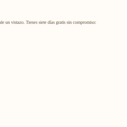
e un vistazo. Tienes siete días gratis sin compromiso: