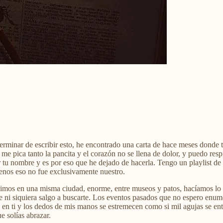
rminar de escribir esto, he encontrado una carta de hace meses donde to
pica tanto la pancita y el corazón no se llena de dolor, y puedo respi
ir tu nombre y es por eso que he dejado de hacerla. Tengo un playlist 
menos eso no fue exclusivamente nuestro.
imos en una misma ciudad, enorme, entre museos y patos, hacíamos lo 
que ni siquiera salgo a buscarte. Los eventos pasados que no espero enum
 en ti y los dedos de mis manos se estremecen como si mil agujas se ente
e solías abrazar.