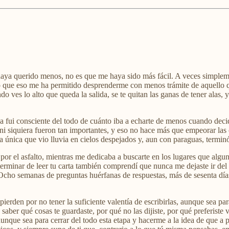
 haya querido menos, no es que me haya sido más fácil. A veces simplem
o que eso me ha permitido desprenderme con menos trámite de aquello qu
o ves lo alto que queda la salida, se te quitan las ganas de tener alas,
a fui consciente del todo de cuánto iba a echarte de menos cuando deci
siquiera fueron tan importantes, y eso no hace más que empeorar las co
 la única que vio lluvia en cielos despejados y, aun con paraguas, termi
por el asfalto, mientras me dedicaba a buscarte en los lugares que algu
erminar de leer tu carta también comprendí que nunca me dejaste ir del
Ocho semanas de preguntas huérfanas de respuestas, más de sesenta día
pierden por no tener la suficiente valentía de escribirlas, aunque sea 
 saber qué cosas te guardaste, por qué no las dijiste, por qué preferiste
nque sea para cerrar del todo esta etapa y hacerme a la idea de que a 