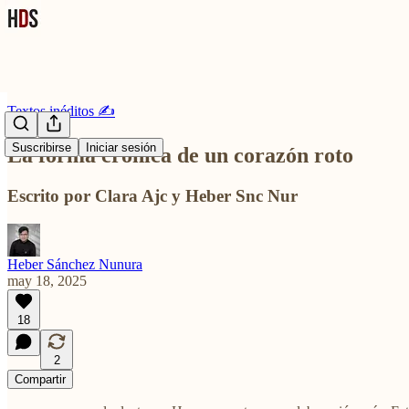
Textos inéditos ✍️
Suscribirse
Iniciar sesión
La forma crónica de un corazón roto
Escrito por Clara Ajc y Heber Snc Nur
Heber Sánchez Nunura
may 18, 2025
18
2
Compartir