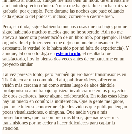
mi miedo al ridículo, aunque fue más bien un modo de enfrentarme
a mi autodesprecio crónico. Nunca me ha gustado escuchar mi voz
grabada, por ejemplo. Pero durante las noches que pasé editando
cada episodio del pódcast, incluso, comencé a caerme bien.
Pero, sin duda, sigue habiendo muchas cosas que no hago, porque
sigue habiendo muchos miedos que no he superado. Aún no me
atrevo a hacer otra presentación de un libro mío, por ejemplo. Haber
organizado el primer evento me dejó con mucho cansancio. Es
estresante, la verdad (o lo habrá sido por mi falta de experiencia). Y
aunque, tal como lo digo en
este artículo
, el resultado fue
satisfactorio, hoy lo pienso dos veces antes de embarcarme en un
proyecto similar.
Tal vez parezca tonto, pero también quiero hacer transmisiones en
TikTok, crear una comunidad ahí, publicar vídeos, ofrecer una
visión más cercana a mí como artista luego de años dándole
protagonismo a mi trabajo; quisiera involucrarme en los proyectos
de otros escritores, hacer alguna colaboración. En todas estas ideas
hay un miedo en común: la indiferencia. Que la gente me ignore,
que no le interese conocerme. Que los vídeos que publique tengan
pocas visualizaciones, o ninguna. Que nadie vaya a mis
presentaciones, que no compren mis libros, que nadie vea mis
transmisiones por no ceder a hacer ridiculeces para captar la
atención.