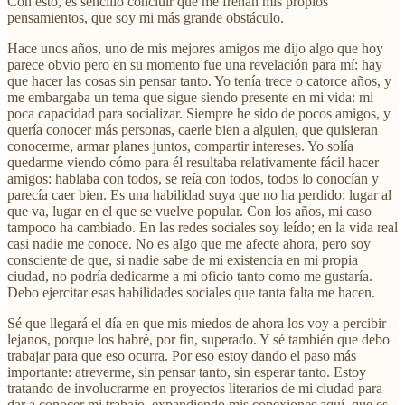
Con esto, es sencillo concluir que me frenan mis propios
pensamientos, que soy mi más grande obstáculo.
Hace unos años, uno de mis mejores amigos me dijo algo que hoy
parece obvio pero en su momento fue una revelación para mí: hay
que hacer las cosas sin pensar tanto. Yo tenía trece o catorce años, y
me embargaba un tema que sigue siendo presente en mi vida: mi
poca capacidad para socializar. Siempre he sido de pocos amigos, y
quería conocer más personas, caerle bien a alguien, que quisieran
conocerme, armar planes juntos, compartir intereses. Yo solía
quedarme viendo cómo para él resultaba relativamente fácil hacer
amigos: hablaba con todos, se reía con todos, todos lo conocían y
parecía caer bien. Es una habilidad suya que no ha perdido: lugar al
que va, lugar en el que se vuelve popular. Con los años, mi caso
tampoco ha cambiado. En las redes sociales soy leído; en la vida real
casi nadie me conoce. No es algo que me afecte ahora, pero soy
consciente de que, si nadie sabe de mi existencia en mi propia
ciudad, no podría dedicarme a mi oficio tanto como me gustaría.
Debo ejercitar esas habilidades sociales que tanta falta me hacen.
Sé que llegará el día en que mis miedos de ahora los voy a percibir
lejanos, porque los habré, por fin, superado. Y sé también que debo
trabajar para que eso ocurra. Por eso estoy dando el paso más
importante: atreverme, sin pensar tanto, sin esperar tanto. Estoy
tratando de involucrarme en proyectos literarios de mi ciudad para
dar a conocer mi trabajo, expandiendo mis conexiones aquí, que es