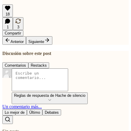
18
1
3
Compartir
Anterior
Siguiente
Discusión sobre este post
Comentarios
Restacks
Reglas de respuesta de Hache de silencio
Un comentario más...
Lo mejor de
Último
Debates