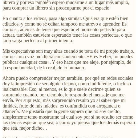
librero y por eso también espero mudarme a un lugar más amplio,
para comprar un librero sin preocuparme por el espacio.
En cuanto a los vídeos, pasa algo similar. Quisiera que estén bien
editados, y como no sé editar, tampoco me atrevo a aprender. Es
como si, además de tener que esperar el momento perfecto para
actuar, también estuviera esperando tener las cosas perfectas, o que
todo salga perfecto al primer intento.
Mis expectativas son muy altas cuando se trata de mi propio trabajo,
como si una voz me dijera constantemente: «Eres Heber, no puedes
publicar cualquier cosa». Y eso hace que me aleje, por ejemplo, de
la espontaneidad, de lo real, de lo humano.
Ahora puedo comprender mejor, también, por qué en redes sociales
doy la impresión de ser alguien lejano, como indiferente, o incluso
inalcanzable. Eso, al menos, es lo que suele decirme quien se
sorprende cuando, por ejemplo, le respondo el mensaje que me
envía. Por supuesto, más sorprendido resulto yo al saber que mi
timidez, fruto de mis miedos, es confundida con arrogancia o
altanería. Me gustaría que la gente supiera que no soy creído,
simplemente temo mostrarme tal cual soy por si no resulto ser como
los demás esperan que sea, o como yo pienso que los demás esperan
que sea, mejor dicho…