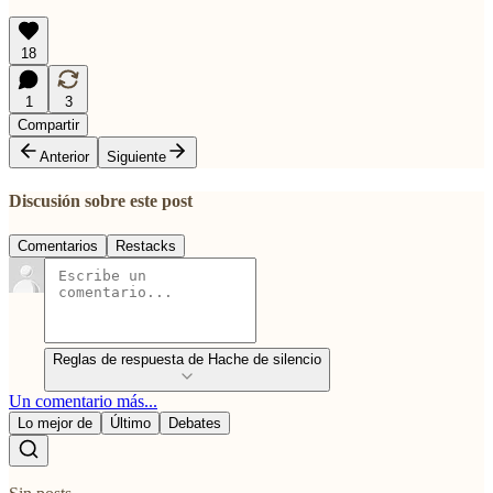
18
1
3
Compartir
Anterior
Siguiente
Discusión sobre este post
Comentarios
Restacks
Reglas de respuesta de Hache de silencio
Un comentario más...
Lo mejor de
Último
Debates