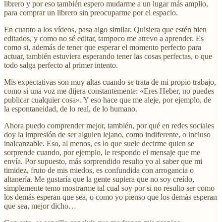
librero y por eso también espero mudarme a un lugar más amplio,
para comprar un librero sin preocuparme por el espacio.
En cuanto a los vídeos, pasa algo similar. Quisiera que estén bien
editados, y como no sé editar, tampoco me atrevo a aprender. Es
como si, además de tener que esperar el momento perfecto para
actuar, también estuviera esperando tener las cosas perfectas, o que
todo salga perfecto al primer intento.
Mis expectativas son muy altas cuando se trata de mi propio trabajo,
como si una voz me dijera constantemente: «Eres Heber, no puedes
publicar cualquier cosa». Y eso hace que me aleje, por ejemplo, de
la espontaneidad, de lo real, de lo humano.
Ahora puedo comprender mejor, también, por qué en redes sociales
doy la impresión de ser alguien lejano, como indiferente, o incluso
inalcanzable. Eso, al menos, es lo que suele decirme quien se
sorprende cuando, por ejemplo, le respondo el mensaje que me
envía. Por supuesto, más sorprendido resulto yo al saber que mi
timidez, fruto de mis miedos, es confundida con arrogancia o
altanería. Me gustaría que la gente supiera que no soy creído,
simplemente temo mostrarme tal cual soy por si no resulto ser como
los demás esperan que sea, o como yo pienso que los demás esperan
que sea, mejor dicho…