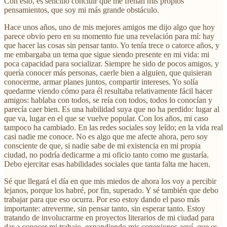
Con esto, es sencillo concluir que me frenan mis propios
pensamientos, que soy mi más grande obstáculo.
Hace unos años, uno de mis mejores amigos me dijo algo que hoy
parece obvio pero en su momento fue una revelación para mí: hay
que hacer las cosas sin pensar tanto. Yo tenía trece o catorce años, y
me embargaba un tema que sigue siendo presente en mi vida: mi
poca capacidad para socializar. Siempre he sido de pocos amigos, y
quería conocer más personas, caerle bien a alguien, que quisieran
conocerme, armar planes juntos, compartir intereses. Yo solía
quedarme viendo cómo para él resultaba relativamente fácil hacer
amigos: hablaba con todos, se reía con todos, todos lo conocían y
parecía caer bien. Es una habilidad suya que no ha perdido: lugar al
que va, lugar en el que se vuelve popular. Con los años, mi caso
tampoco ha cambiado. En las redes sociales soy leído; en la vida real
casi nadie me conoce. No es algo que me afecte ahora, pero soy
consciente de que, si nadie sabe de mi existencia en mi propia
ciudad, no podría dedicarme a mi oficio tanto como me gustaría.
Debo ejercitar esas habilidades sociales que tanta falta me hacen.
Sé que llegará el día en que mis miedos de ahora los voy a percibir
lejanos, porque los habré, por fin, superado. Y sé también que debo
trabajar para que eso ocurra. Por eso estoy dando el paso más
importante: atreverme, sin pensar tanto, sin esperar tanto. Estoy
tratando de involucrarme en proyectos literarios de mi ciudad para
dar a conocer mi trabajo, expandiendo mis conexiones aquí, que es