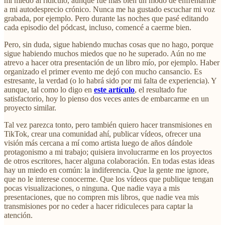
mi miedo al ridículo, aunque fue más bien un modo de enfrentarme
a mi autodesprecio crónico. Nunca me ha gustado escuchar mi voz
grabada, por ejemplo. Pero durante las noches que pasé editando
cada episodio del pódcast, incluso, comencé a caerme bien.
Pero, sin duda, sigue habiendo muchas cosas que no hago, porque
sigue habiendo muchos miedos que no he superado. Aún no me
atrevo a hacer otra presentación de un libro mío, por ejemplo. Haber
organizado el primer evento me dejó con mucho cansancio. Es
estresante, la verdad (o lo habrá sido por mi falta de experiencia). Y
aunque, tal como lo digo en
este artículo
, el resultado fue
satisfactorio, hoy lo pienso dos veces antes de embarcarme en un
proyecto similar.
Tal vez parezca tonto, pero también quiero hacer transmisiones en
TikTok, crear una comunidad ahí, publicar vídeos, ofrecer una
visión más cercana a mí como artista luego de años dándole
protagonismo a mi trabajo; quisiera involucrarme en los proyectos
de otros escritores, hacer alguna colaboración. En todas estas ideas
hay un miedo en común: la indiferencia. Que la gente me ignore,
que no le interese conocerme. Que los vídeos que publique tengan
pocas visualizaciones, o ninguna. Que nadie vaya a mis
presentaciones, que no compren mis libros, que nadie vea mis
transmisiones por no ceder a hacer ridiculeces para captar la
atención.