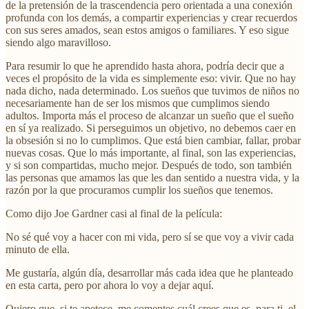
de la pretensión de la trascendencia pero orientada a una conexión
profunda con los demás, a compartir experiencias y crear recuerdos
con sus seres amados, sean estos amigos o familiares. Y eso sigue
siendo algo maravilloso.
Para resumir lo que he aprendido hasta ahora, podría decir que a
veces el propósito de la vida es simplemente eso: vivir. Que no hay
nada dicho, nada determinado. Los sueños que tuvimos de niños no
necesariamente han de ser los mismos que cumplimos siendo
adultos. Importa más el proceso de alcanzar un sueño que el sueño
en sí ya realizado. Si perseguimos un objetivo, no debemos caer en
la obsesión si no lo cumplimos. Que está bien cambiar, fallar, probar
nuevas cosas. Que lo más importante, al final, son las experiencias,
y si son compartidas, mucho mejor. Después de todo, son también
las personas que amamos las que les dan sentido a nuestra vida, y la
razón por la que procuramos cumplir los sueños que tenemos.
Como dijo Joe Gardner casi al final de la película:
No sé qué voy a hacer con mi vida, pero sí se que voy a vivir cada
minuto de ella.
Me gustaría, algún día, desarrollar más cada idea que he planteado
en esta carta, pero por ahora lo voy a dejar aquí.
Quiero que, si te apetece, me comentes cuál crees que es, para ti, el