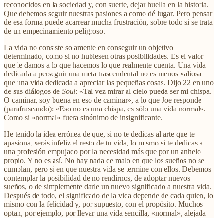
reconocidos en la sociedad y, con suerte, dejar huella en la historia.
Que debemos seguir nuestras pasiones a como dé lugar. Pero pensar
de esa forma puede acarrear mucha frustración, sobre todo si se trata
de un empecinamiento peligroso.
La vida no consiste solamente en conseguir un objetivo
determinado, como si no hubiesen otras posibilidades. Es el valor
que le damos a lo que hacemos lo que realmente cuenta. Una vida
dedicada a perseguir una meta trascendental no es menos valiosa
que una vida dedicada a apreciar las pequeñas cosas. Dijo 22 en uno
de sus diálogos de
Soul
: «Tal vez mirar al cielo pueda ser mi chispa.
O caminar, soy buena en eso de caminar», a lo que Joe responde
(parafraseando): «Eso no es una chispa, es sólo una vida normal».
Como si «normal» fuera sinónimo de insignificante.
He tenido la idea errónea de que, si no te dedicas al arte que te
apasiona, serás infeliz el resto de tu vida, lo mismo si te dedicas a
una profesión empujado por la necesidad más que por un anhelo
propio. Y no es así. No hay nada de malo en que los sueños no se
cumplan, pero sí en que nuestra vida se termine con ellos. Debemos
contemplar la posibilidad de no rendirnos, de adoptar nuevos
sueños, o de simplemente darle un nuevo significado a nuestra vida.
Después de todo, el significado de la vida depende de cada quien, lo
mismo con la felicidad y, por supuesto, con el propósito. Muchos
optan, por ejemplo, por llevar una vida sencilla, «normal», alejada