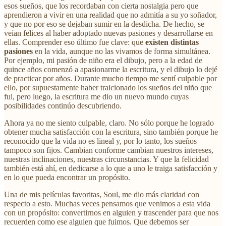
esos sueños, que los recordaban con cierta nostalgia pero que
aprendieron a vivir en una realidad que no admitía a su yo soñador,
y que no por eso se dejaban sumir en la desdicha. De hecho, se
veían felices al haber adoptado nuevas pasiones y desarrollarse en
ellas. Comprender eso último fue clave: que
existen distintas
pasiones
en la vida, aunque no las vivamos de forma simultánea.
Por ejemplo, mi pasión de niño era el dibujo, pero a la edad de
quince años comenzó a apasionarme la escritura, y el dibujo lo dejé
de practicar por años. Durante mucho tiempo me sentí culpable por
ello, por supuestamente haber traicionado los sueños del niño que
fui, pero luego, la escritura me dio un nuevo mundo cuyas
posibilidades continúo descubriendo.
Ahora ya no me siento culpable, claro. No sólo porque he logrado
obtener mucha satisfacción con la escritura, sino también porque he
reconocido que la vida no es lineal y, por lo tanto, los sueños
tampoco son fijos. Cambian conforme cambian nuestros intereses,
nuestras inclinaciones, nuestras circunstancias. Y que la felicidad
también está ahí, en dedicarse a lo que a uno le traiga satisfacción y
en lo que pueda encontrar un propósito.
Una de mis películas favoritas, Soul, me dio más claridad con
respecto a esto. Muchas veces pensamos que venimos a esta vida
con un propósito: convertirnos en alguien y trascender para que nos
recuerden como ese alguien que fuimos. Que debemos ser