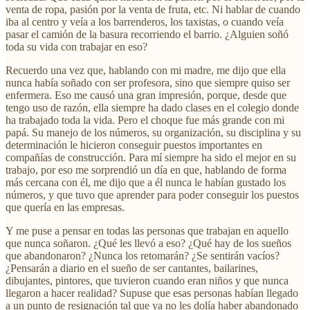
venta de ropa, pasión por la venta de fruta, etc. Ni hablar de cuando
iba al centro y veía a los barrenderos, los taxistas, o cuando veía
pasar el camión de la basura recorriendo el barrio. ¿Alguien soñó
toda su vida con trabajar en eso?
Recuerdo una vez que, hablando con mi madre, me dijo que ella
nunca había soñado con ser profesora, sino que siempre quiso ser
enfermera. Eso me causó una gran impresión, porque, desde que
tengo uso de razón, ella siempre ha dado clases en el colegio donde
ha trabajado toda la vida. Pero el choque fue más grande con mi
papá. Su manejo de los números, su organización, su disciplina y su
determinación le hicieron conseguir puestos importantes en
compañías de construcción. Para mí siempre ha sido el mejor en su
trabajo, por eso me sorprendió un día en que, hablando de forma
más cercana con él, me dijo que a él nunca le habían gustado los
números, y que tuvo que aprender para poder conseguir los puestos
que quería en las empresas.
Y me puse a pensar en todas las personas que trabajan en aquello
que nunca soñaron. ¿Qué les llevó a eso? ¿Qué hay de los sueños
que abandonaron? ¿Nunca los retomarán? ¿Se sentirán vacíos?
¿Pensarán a diario en el sueño de ser cantantes, bailarines,
dibujantes, pintores, que tuvieron cuando eran niños y que nunca
llegaron a hacer realidad? Supuse que esas personas habían llegado
a un punto de resignación tal que ya no les dolía haber abandonado